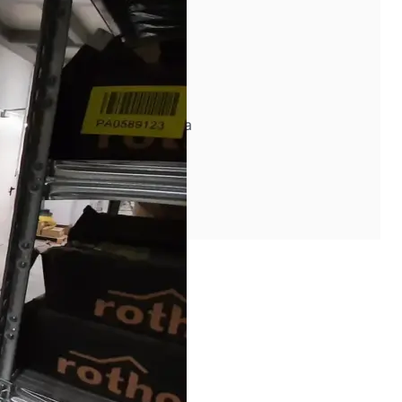
izio
rezza degli impianti
rischi di interruzione
ra con cadenza programmata
ne tecnica completa
ormativi periodici