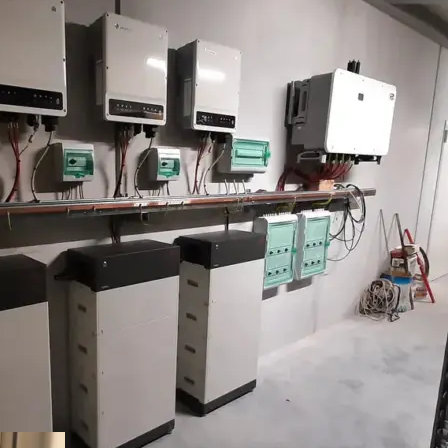
I Vantaggi del Serv
Maggiore sicu
Riduzione dei 
Piani su misu
Documentazio
Adeguamenti n